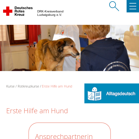
DRK-Kreisverband
Ludwigsburg e.V.
Kurse
Rotkreuzkurse
Erste Hilfe am Hund
Erste Hilfe am Hund
Ansprechpartnerin